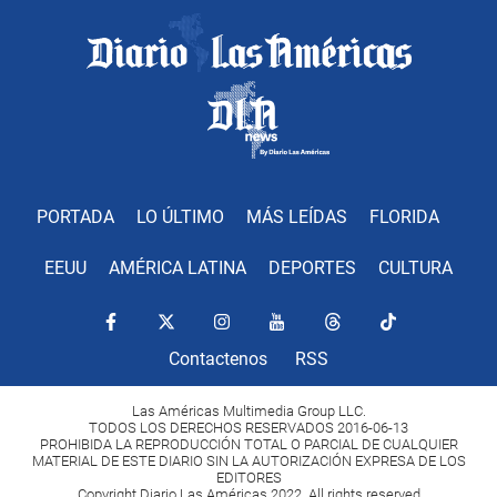
PORTADA
LO ÚLTIMO
MÁS LEÍDAS
FLORIDA
EEUU
AMÉRICA LATINA
DEPORTES
CULTURA
Contactenos
RSS
Las Américas Multimedia Group LLC.
TODOS LOS DERECHOS RESERVADOS 2016-06-13
PROHIBIDA LA REPRODUCCIÓN TOTAL O PARCIAL DE CUALQUIER
MATERIAL DE ESTE DIARIO SIN LA AUTORIZACIÓN EXPRESA DE LOS
EDITORES
Copyright Diario Las Américas 2022. All rights reserved