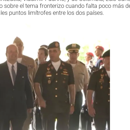
go sobre el tema fronterizo cuando falta poco más 
ales puntos limítrofes entre los dos países.