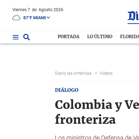
Viernes 7
de
Agosto 2026
87°F MIAMI
PORTADA
LO ÚLTIMO
FLORID
Diario las Américas
>
Videos
DIÁLOGO
Colombia y Ve
fronteriza
Los ministros de Defensa de Ven