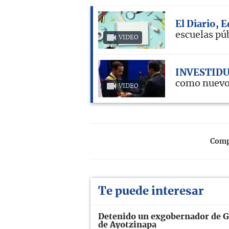
El Diario, 
escuelas pú
VIDEO
INVESTID
como nuevo
VIDEO
Compa
Te puede interesar
Detenido un exgobernador de Gu
de Ayotzinapa