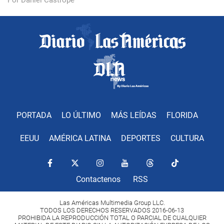
Por Daniel Castropé
PORTADA
LO ÚLTIMO
MÁS LEÍDAS
FLORIDA
EEUU
AMÉRICA LATINA
DEPORTES
CULTURA
Contactenos
RSS
Las Américas Multimedia Group LLC.
TODOS LOS DERECHOS RESERVADOS 2016-06-13
PROHIBIDA LA REPRODUCCIÓN TOTAL O PARCIAL DE CUALQUIER