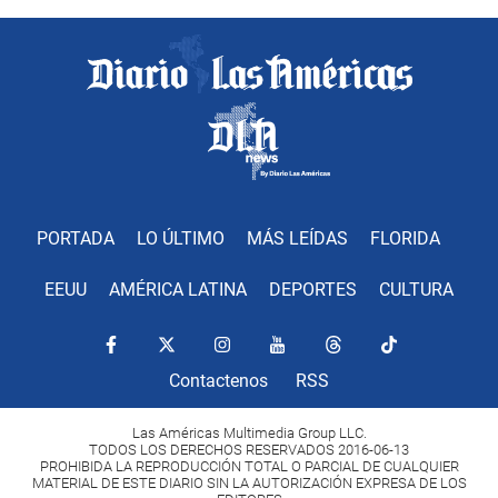
PORTADA
LO ÚLTIMO
MÁS LEÍDAS
FLORIDA
EEUU
AMÉRICA LATINA
DEPORTES
CULTURA
Contactenos
RSS
Las Américas Multimedia Group LLC.
TODOS LOS DERECHOS RESERVADOS 2016-06-13
PROHIBIDA LA REPRODUCCIÓN TOTAL O PARCIAL DE CUALQUIER
MATERIAL DE ESTE DIARIO SIN LA AUTORIZACIÓN EXPRESA DE LOS