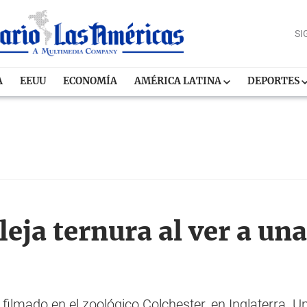
SI
A
EEUU
ECONOMÍA
AMÉRICA LATINA
DEPORTES
eja ternura al ver a un
 filmado en el zoológico Colchester, en Inglaterra. 