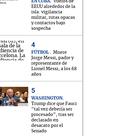
EN CUBA
Vuelos de
EEUU alrededor de la
isla: vigilancia
militar, rutas opacas
y contactos bajo
sospecha
FÚTBOL
Muere
Jorge Messi, padre y
representante de
Lionel Messi, a los 68
años
WASHINGTON
Trump dice que Fauci
"tal vez debería ser
procesado", tras ser
declarado en
desacato por el
Senado