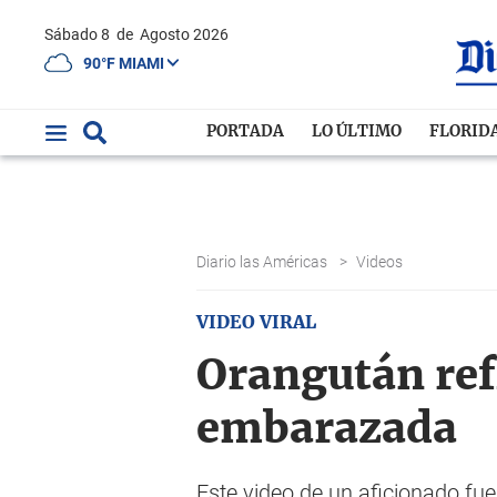
Sábado 8
de
Agosto 2026
90°F MIAMI
PORTADA
LO ÚLTIMO
FLORID
Diario las Américas
>
Videos
VIDEO VIRAL
Orangután refl
embarazada
Este video de un aficionado fue