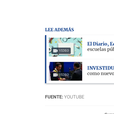
LEE ADEMÁS
El Diario, 
escuelas pú
VIDEO
INVESTID
como nuevo
VIDEO
FUENTE:
YOUTUBE