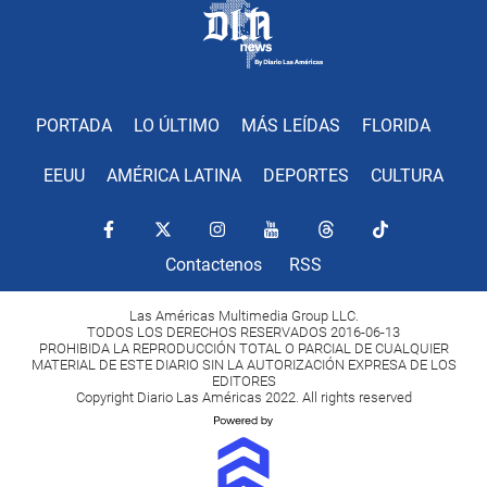
PORTADA
LO ÚLTIMO
MÁS LEÍDAS
FLORIDA
EEUU
AMÉRICA LATINA
DEPORTES
CULTURA
Contactenos
RSS
Las Américas Multimedia Group LLC.
TODOS LOS DERECHOS RESERVADOS 2016-06-13
PROHIBIDA LA REPRODUCCIÓN TOTAL O PARCIAL DE CUALQUIER
MATERIAL DE ESTE DIARIO SIN LA AUTORIZACIÓN EXPRESA DE LOS
EDITORES
Copyright Diario Las Américas 2022. All rights reserved