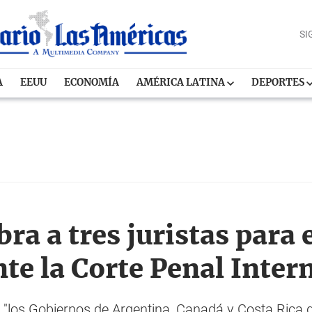
SI
A
EEUU
ECONOMÍA
AMÉRICA LATINA
DEPORTES
 a tres juristas para e
te la Corte Penal Inter
"los Gobiernos de Argentina, Canadá y Costa Rica d