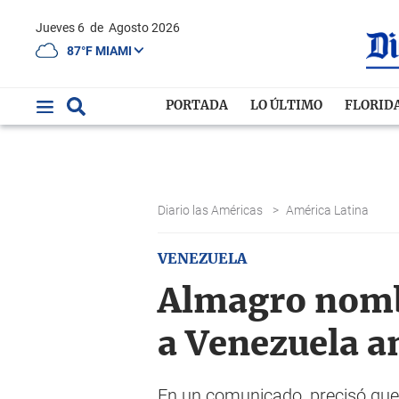
Jueves 6
de
Agosto 2026
87°F MIAMI
PORTADA
LO ÚLTIMO
FLORID
Diario las Américas
>
América Latina
VENEZUELA
Almagro nombra
a Venezuela an
En un comunicado, precisó que 