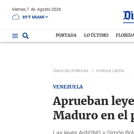
Viernes 7
de
Agosto 2026
89°F MIAMI
PORTADA
LO ÚLTIMO
FLORID
Diario las Américas
>
América Latina
VENEZUELA
Aprueban leye
Maduro en el 
Las leyes AntiONG y Simón Bolív