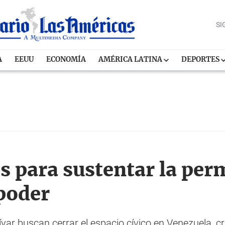
SI
A
EEUU
ECONOMÍA
AMÉRICA LATINA
DEPORTES
s para sustentar la pe
poder
ar buscan cerrar el espacio cívico en Venezuela, cr