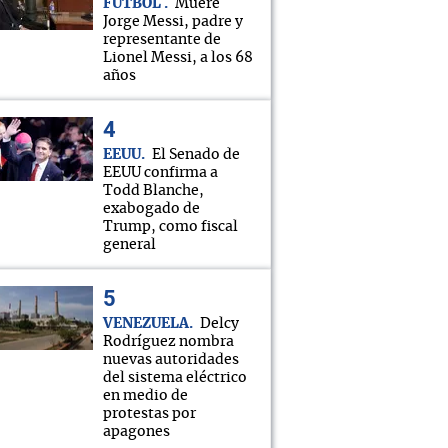
FÚTBOL
Muere
Jorge Messi, padre y
representante de
Lionel Messi, a los 68
años
EEUU
El Senado de
EEUU confirma a
Todd Blanche,
exabogado de
Trump, como fiscal
general
VENEZUELA
Delcy
Rodríguez nombra
nuevas autoridades
del sistema eléctrico
en medio de
protestas por
apagones