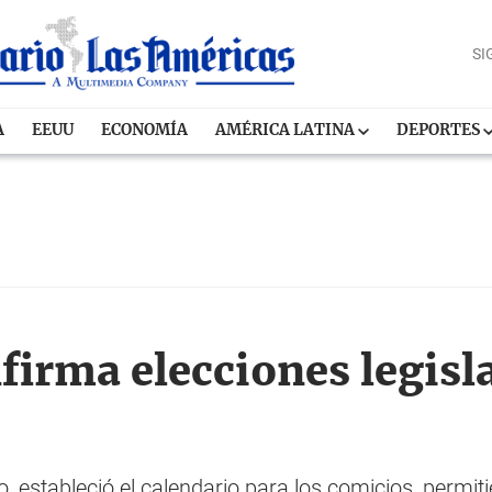
SI
A
EEUU
ECONOMÍA
AMÉRICA LATINA
DEPORTES
irma elecciones legisla
o, estableció el calendario para los comicios, permit