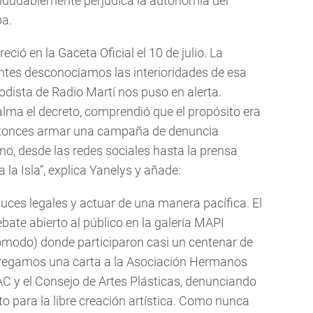
e indudablemente perjudica la autonomía del
ba.
eció en la Gaceta Oficial el 10 de julio. La
entes desconocíamos las interioridades de esa
dista de Radio Martí nos puso en alerta.
lma el decreto, comprendió que el propósito era
 entonces armar una campaña de denuncia
no, desde las redes sociales hasta la prensa
 la Isla”, explica Yanelys y añade:
uces legales y actuar de una manera pacífica. El
ate abierto al público en la galería MAPI
ómodo) donde participaron casi un centenar de
entregamos una carta a la Asociación Hermanos
EAC y el Consejo de Artes Plásticas, denunciando
to para la libre creación artística. Como nunca