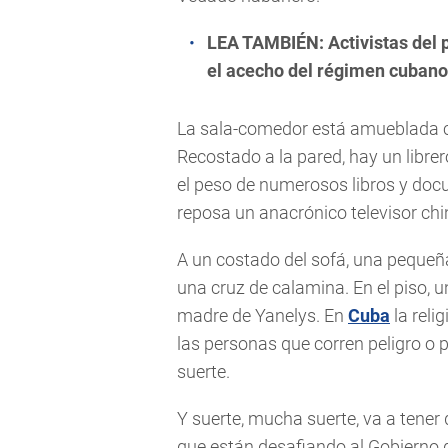
LEA TAMBIÉN:
Activistas del 
el acecho del régimen cubano
La sala-comedor está amueblada c
Recostado a la pared, hay un libre
el peso de numerosos libros y doc
reposa un anacrónico televisor chi
A un costado del sofá, una pequeñ
una cruz de calamina. En el piso, un
madre de Yanelys. En
Cuba
la reli
las personas que corren peligro o 
suerte.
Y suerte, mucha suerte, va a tener 
que están desafiando al Gobierno 