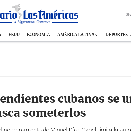
SI
A
EEUU
ECONOMÍA
AMÉRICA LATINA
DEPORTES
pendientes cubanos se 
usca someterlos
del nombramiento de Miguel Díaz-Canel, limita la auto