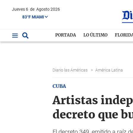
Jueves 6
de
Agosto 2026
83°F MIAMI
PORTADA
LO ÚLTIMO
FLORID
Diario las Américas
>
América Latina
CUBA
Artistas inde
decreto que b
El decreto 349, emitido a raíz 