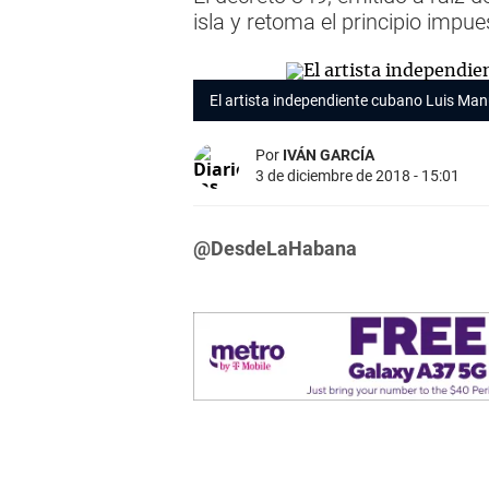
isla y retoma el principio impu
El artista independiente cubano Luis Man
Por
IVÁN GARCÍA
3 de diciembre de 2018 - 15:01
@DesdeLaHabana