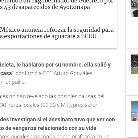
etenido un exgobernador de Guerrero por
los 43 desaparecidos de Ayotzinapa
México anuncia reforzar la seguridad para
as exportaciones de aguacate a EEUU
leta, le hablaron por su nombre, ella salió y
 casa
", confirmó a EFE Arturo Gonzáles,
imanguillo.
les no han revelado las posibles causas del
,30 horas locales (02,30 GMT), precisaron.
des investigan si el asesinato tuvo que ver con
cto de venganza relacionado con su vida
colares que desempeñaba como profesora en un