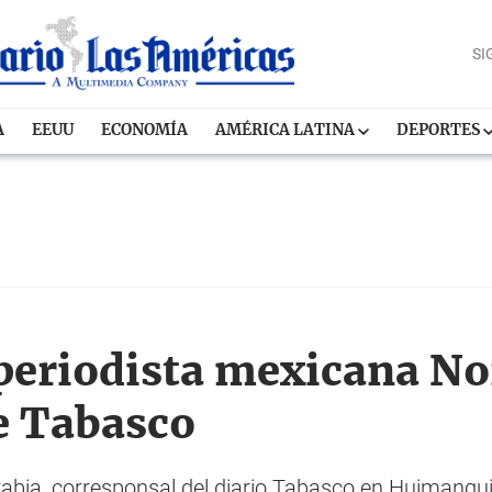
SI
A
EEUU
ECONOMÍA
AMÉRICA LATINA
DEPORTES
 periodista mexicana N
de Tabasco
abia, corresponsal del diario Tabasco en Huimanguil