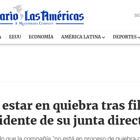
SI
A
EEUU
ECONOMÍA
AMÉRICA LATINA
DEPORTES
estar en quiebra tras fi
idente de su junta direc
 que la compañía "no está en proceso de quiebra o 