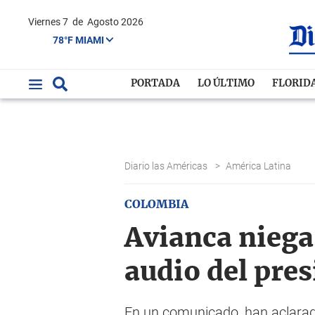
Viernes 7
de
Agosto 2026
78°F MIAMI
PORTADA
LO ÚLTIMO
FLORID
Diario las Américas
>
América Latina
COLOMBIA
Avianca niega 
audio del pres
En un comunicado, han aclarado