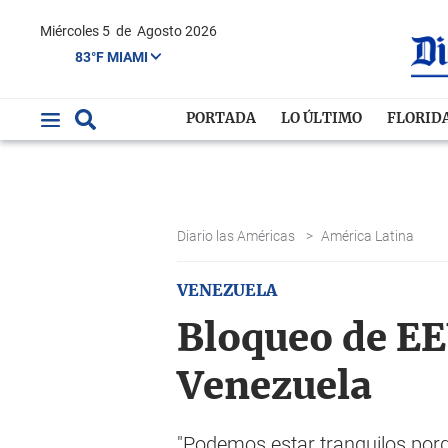
Miércoles 5
de
Agosto 2026
83°F MIAMI
PORTADA
LO ÚLTIMO
FLORID
Diario las Américas
>
América Latina
VENEZUELA
Bloqueo de EE
Venezuela
"Podemos estar tranquilos porq