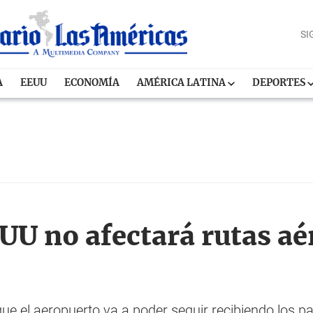
SI
A
EEUU
ECONOMÍA
AMÉRICA LATINA
DEPORTES
UU no afectará rutas aé
ue el aeropuerto va a poder seguir recibiendo los pa