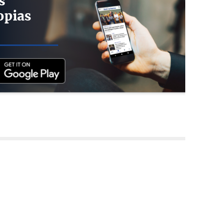
s
opias