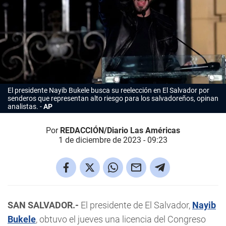
El presidente Nayib Bukele busca su reelección en El Salvador por
senderos que representan alto riesgo para los salvadoreños, opinan
analistas.
AP
Por
REDACCIÓN/Diario Las Américas
1 de diciembre de 2023 - 09:23
SAN SALVADOR.-
El presidente de El Salvador,
Nayib
Bukele
, obtuvo el jueves una licencia del Congreso