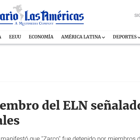
SI
A
EEUU
ECONOMÍA
AMÉRICA LATINA
DEPORTES
embro del ELN señalado
ales
a manifestó que "Zarco" fue detenido por miembros de