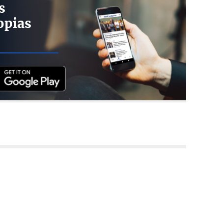
s
opias