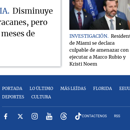
IA
Disminuye
racanes, pero
s meses de
INVESTIGACIÓN
Residen
de Miami se declara
culpable de amenazar con
ejecutar a Marco Rubio y
Kristi Noem
PORTADA
LO ÚLTIMO
MÁS LEÍDAS
FLORIDA
EEU
DEPORTES
CULTURA
CONTACTENOS
RSS