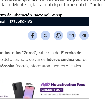
zada en Montería, la capital departamental de Córdob
onal.
EFE / ARCHIVO
llos, alias "Zarco",
cabecilla del
Ejercito de
o del asesinato de varios
líderes sindicales
, fue
Córdoba
(norte), informaron fuentes oficiales.