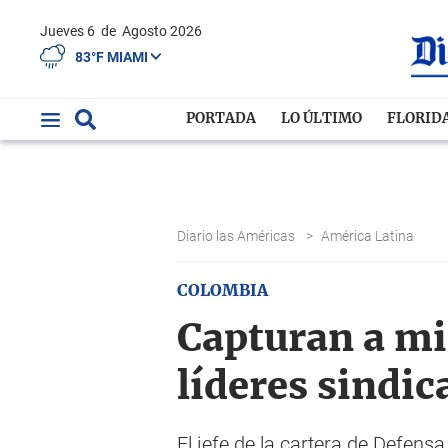
Jueves 6
de
Agosto 2026
83°F MIAMI
PORTADA
LO ÚLTIMO
FLORID
Diario las Américas
>
América Latina
COLOMBIA
Capturan a mi
líderes sindic
El jefe de la cartera de Defens