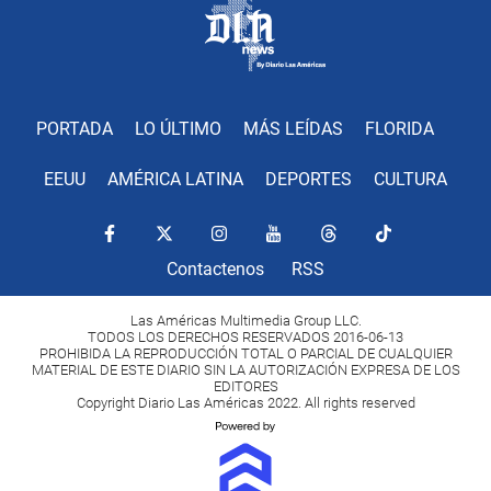
PORTADA
LO ÚLTIMO
MÁS LEÍDAS
FLORIDA
EEUU
AMÉRICA LATINA
DEPORTES
CULTURA
Contactenos
RSS
Las Américas Multimedia Group LLC.
TODOS LOS DERECHOS RESERVADOS 2016-06-13
PROHIBIDA LA REPRODUCCIÓN TOTAL O PARCIAL DE CUALQUIER
MATERIAL DE ESTE DIARIO SIN LA AUTORIZACIÓN EXPRESA DE LOS
EDITORES
Copyright Diario Las Américas 2022. All rights reserved