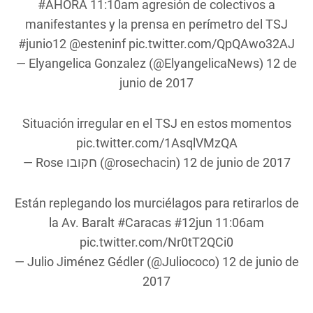
#AHORA
11:10am agresión de colectivos a
manifestantes y la prensa en perímetro del TSJ
#junio12
@esteninf
pic.twitter.com/QpQAwo32AJ
— Elyangelica Gonzalez (@ElyangelicaNews)
12 de
junio de 2017
Situación irregular en el TSJ en estos momentos
pic.twitter.com/1AsqlVMzQA
— Rose חקובו (@rosechacin)
12 de junio de 2017
Están replegando los murciélagos para retirarlos de
la Av. Baralt
#Caracas
#12jun
11:06am
pic.twitter.com/Nr0tT2QCi0
— Julio Jiménez Gédler (@Juliococo)
12 de junio de
2017