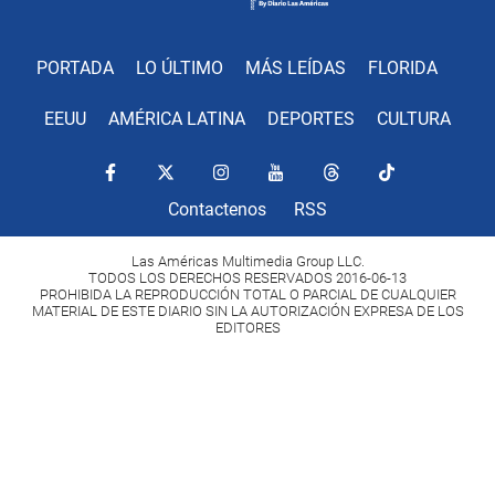
PORTADA
LO ÚLTIMO
MÁS LEÍDAS
FLORIDA
EEUU
AMÉRICA LATINA
DEPORTES
CULTURA
Contactenos
RSS
Las Américas Multimedia Group LLC.
TODOS LOS DERECHOS RESERVADOS 2016-06-13
PROHIBIDA LA REPRODUCCIÓN TOTAL O PARCIAL DE CUALQUIER
MATERIAL DE ESTE DIARIO SIN LA AUTORIZACIÓN EXPRESA DE LOS
EDITORES
Copyright Diario Las Américas 2022. All rights reserved