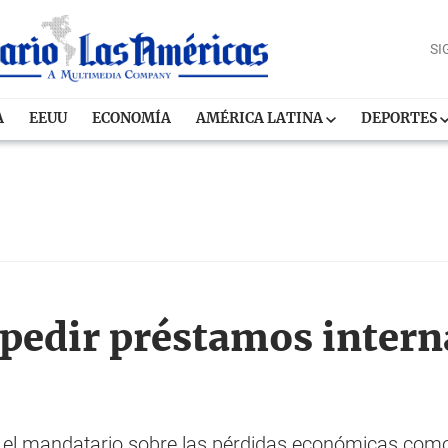
SI
A
EEUU
ECONOMÍA
AMÉRICA LATINA
DEPORTES
 pedir préstamos intern
o el mandatario sobre las pérdidas económicas com