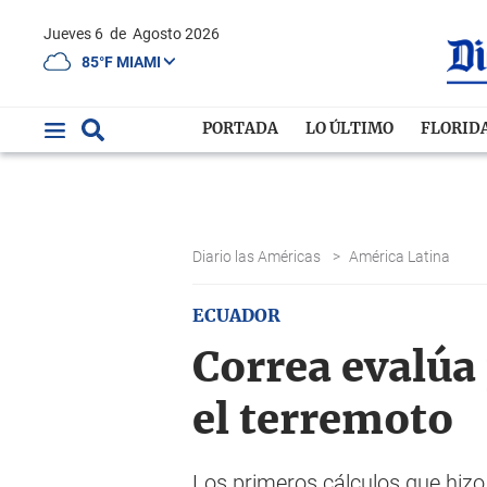
Jueves 6
de
Agosto 2026
85°F MIAMI
PORTADA
LO ÚLTIMO
FLORID
Diario las Américas
>
América Latina
ECUADOR
Correa evalúa
el terremoto
Los primeros cálculos que hiz