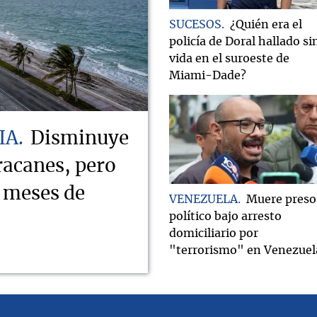
SUCESOS
¿Quién era el
policía de Doral hallado si
vida en el suroeste de
Miami-Dade?
IA
Disminuye
racanes, pero
s meses de
VENEZUELA
Muere preso
político bajo arresto
domiciliario por
"terrorismo" en Venezuel