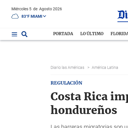
Miércoles 5
de
Agosto 2026
83°F MIAMI
PORTADA
LO ÚLTIMO
FLORID
Diario las Américas
>
América Latina
REGULACIÓN
Costa Rica imp
hondureños
Las barreras migratorias son u