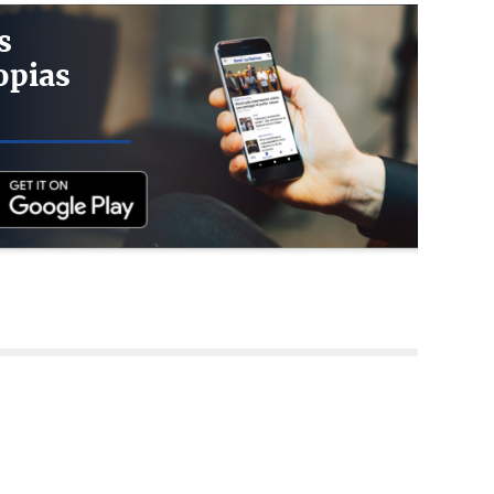
s
opias