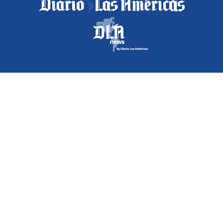
PORTADA
LO ÚLTIMO
MÁS LEÍDAS
FLORIDA
EEUU
AMÉRICA LATINA
DEPORTES
CULTURA
Contactenos
RSS
Las Américas Multimedia Group LLC.
TODOS LOS DERECHOS RESERVADOS 2016-06-13
PROHIBIDA LA REPRODUCCIÓN TOTAL O PARCIAL DE CUALQUIER
MATERIAL DE ESTE DIARIO SIN LA AUTORIZACIÓN EXPRESA DE LOS
EDITORES
Copyright Diario Las Américas 2022. All rights reserved