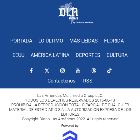
PORTADA
LO ÚLTIMO
MÁS LEÍDAS
FLORIDA
EEUU
AMÉRICA LATINA
DEPORTES
CULTURA
Contactenos
RSS
Las Américas Multimedia Group LLC.
TODOS LOS DERECHOS RESERVADOS 2016-06-13
PROHIBIDA LA REPRODUCCIÓN TOTAL O PARCIAL DE CUALQUIER
MATERIAL DE ESTE DIARIO SIN LA AUTORIZACIÓN EXPRESA DE LOS
EDITORES
Copyright Diario Las Américas 2022. All rights reserved