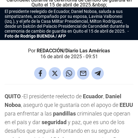
El presidente reelegido de Ecuador, Daniel Noboa, saluda a sus
simpatizantes, acompañado por su esposa, Lavinia Valbonesi
(izq.), y el jefe de la Casa Militar Presidencial, Milton Rodríguez,
desde un balcón del Palacio Presidencial de Carondelet durante la
ceremonia de cambio de guardia en Quito el 15 de abril de 2025.
Foto de Rodrigo BUENDIA / AFP
Por
REDACCIÓN/Diario Las Américas
16 de abril de 2025 - 09:51
QUITO
.-El presidente reelecto de
Ecuador
,
Daniel
Noboa
, aseguró que le gustaría con el apoyo de
EEUU
para enfrentar a las
pandillas
criminales que operan
en el país y dar
seguridad
y paz, que es uno de los
desafíos que seguirá afrontando en su segundo