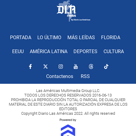
PORTADA
LO ÚLTIMO
MÁS LEÍDAS
FLORIDA
EEUU
AMÉRICA LATINA
DEPORTES
CULTURA
Contactenos
RSS
Las Américas Multimedia Group LLC.
TODOS LOS DERECHOS RESERVADOS 2016-06-13
PROHIBIDA LA REPRODUCCIÓN TOTAL O PARCIAL DE CUALQUIER
MATERIAL DE ESTE DIARIO SIN LA AUTORIZACIÓN EXPRESA DE LOS
EDITORES
Copyright Diario Las Américas 2022. All rights reserved