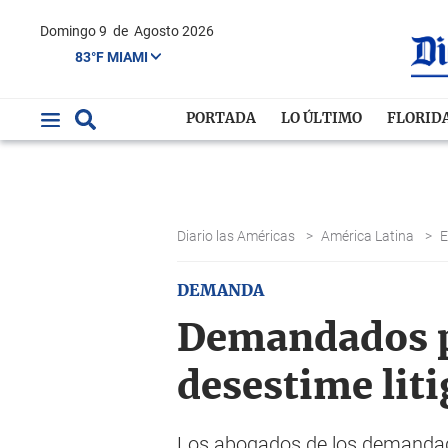
Domingo 9
de
Agosto 2026
83°F MIAMI
PORTADA
LO ÚLTIMO
FLORID
Diario las Américas
>
América Latina
>
DEMANDA
Demandados p
desestime liti
Los abogados de los demandado