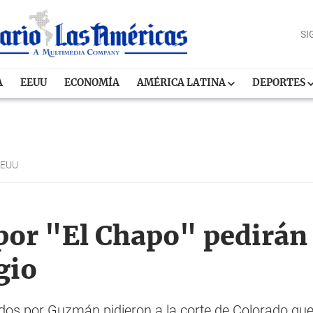
SI
A
EEUU
ECONOMÍA
AMÉRICA LATINA
DEPORTES
EEUU
or "El Chapo" pedirán 
gio
s por Guzmán pidieron a la corte de Colorado que 