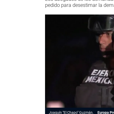
pedido para desestimar la de
Joaquín "El Chapo" Guzmán.
Europa Pr