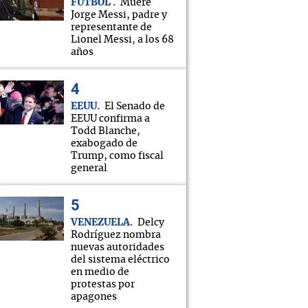
FÚTBOL
Muere
Jorge Messi, padre y
representante de
Lionel Messi, a los 68
años
EEUU
El Senado de
EEUU confirma a
Todd Blanche,
exabogado de
Trump, como fiscal
general
VENEZUELA
Delcy
Rodríguez nombra
nuevas autoridades
del sistema eléctrico
en medio de
protestas por
apagones