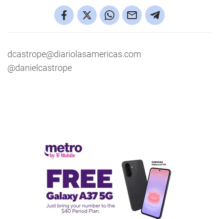
dcastrope@diariolasamericas.com
@danielcastrope