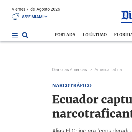
Viernes 7
de
Agosto 2026
85°F MIAMI
PORTADA
LO ÚLTIMO
FLORID
Diario las Américas
>
América Latina
NARCOTRÁFICO
Ecuador captu
narcotrafican
Alias El Chino era "considerado