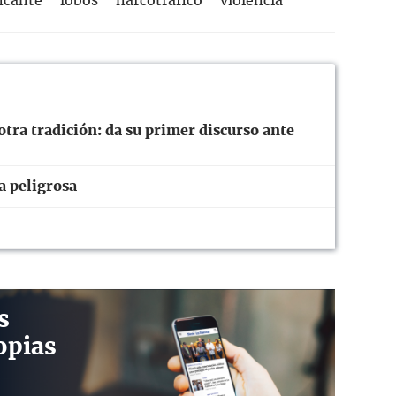
icante
lobos
narcotráfico
violencia
otra tradición: da su primer discurso ante
a peligrosa
s
opias