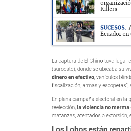
organizació
Killers
SUCESOS
Ecuador en 
La captura de El Chino tuvo lugar 
(suroeste), donde se ubicaba su vivi
dinero en efectivo
, vehículos blin
fiscalización, armas y escopetas",
En plena campaña electoral en la 
reelección,
la violencia no merma
matanzas, atentados o extorsión, en
Los Lobos están repar