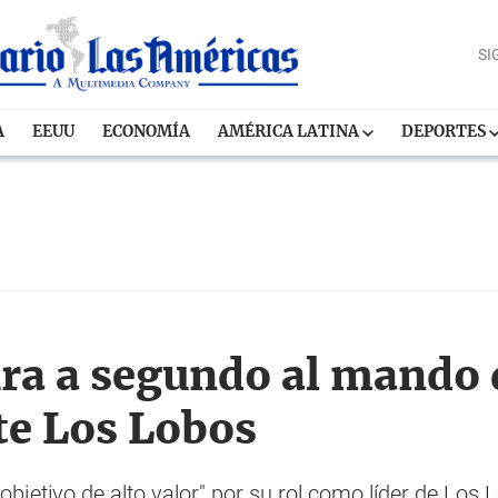
SI
A
EEUU
ECONOMÍA
AMÉRICA LATINA
DEPORTES
ra a segundo al mando 
te Los Lobos
 objetivo de alto valor" por su rol como líder de Los