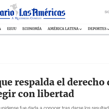
SI
A
EEUU
ECONOMÍA
AMÉRICA LATINA
DEPORTES
ue respalda el derecho 
gir con libertad
nidense fue dada a conocer tras darse los resultado