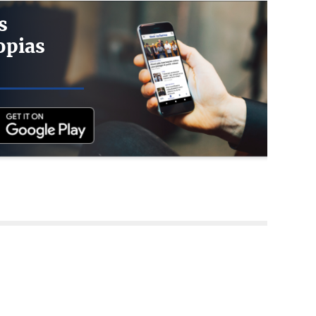
s
opias