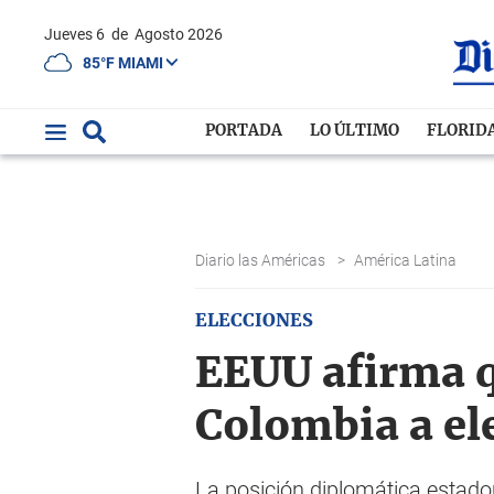
Jueves 6
de
Agosto 2026
85°F MIAMI
PORTADA
LO ÚLTIMO
FLORID
Diario las Américas
>
América Latina
ELECCIONES
EEUU afirma q
Colombia a ele
La posición diplomática estadou