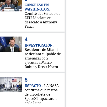
CONGRESO EN
WASHINGTON
Comité del Senado de
EEUU declara en
desacato a Anthony
Fauci
INVESTIGACIÓN
Residente de Miami
se declara culpable de
amenazar con
ejecutar a Marco
Rubio y Kristi Noem
IMPACTO
LA NASA
confirma que restos
de un cohete de
SpaceX impactaron
en la Luna