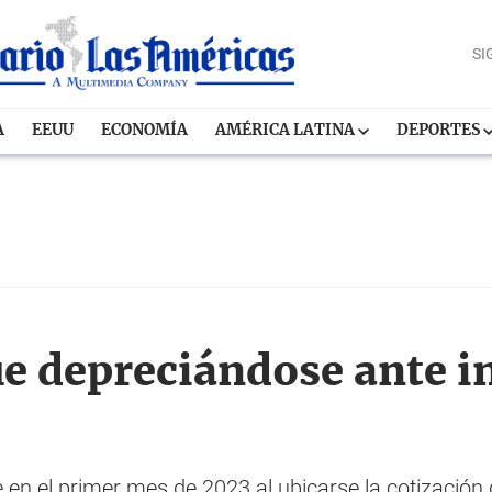
SI
A
EEUU
ECONOMÍA
AMÉRICA LATINA
DEPORTES
ue depreciándose ante in
en el primer mes de 2023 al ubicarse la cotización d