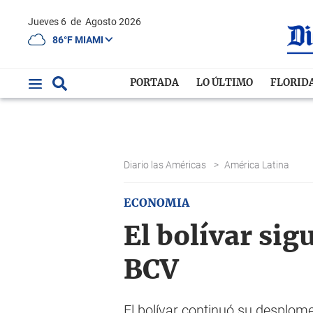
Jueves 6
de
Agosto 2026
86°F MIAMI
PORTADA
LO ÚLTIMO
FLORID
Diario las Américas
>
América Latina
ECONOMIA
El bolívar sig
BCV
El bolívar continuó su desplome 