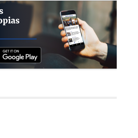
s
opias