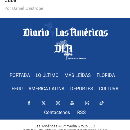
Cuba
Por Daniel Castropé
PORTADA
LO ÚLTIMO
MÁS LEÍDAS
FLORIDA
EEUU
AMÉRICA LATINA
DEPORTES
CULTURA
Contactenos
RSS
Las Américas Multimedia Group LLC.