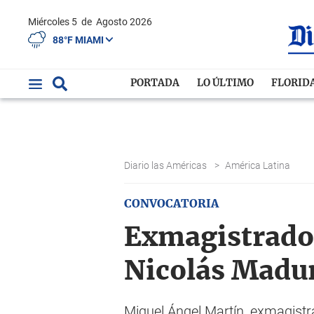
Miércoles 5
de
Agosto 2026
88°F MIAMI
PORTADA
LO ÚLTIMO
FLORID
Diario las Américas
>
América Latina
CONVOCATORIA
Exmagistrado 
Nicolás Madu
Miguel Ángel Martín, exmagistra