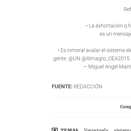
Ref
• La exhortación q 
es un mensaje
• Es inmoral avalar el sistema el
gente.
@UN
@Almagro_OEA2015
— Miguel Angel Mart
FUENTE:
REDACCIÓN
Compa
TEMAS
Venezuela
sistem