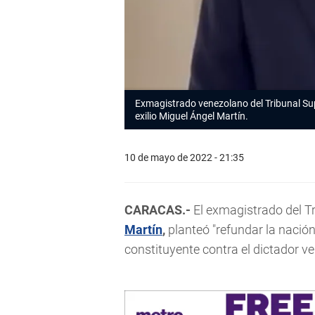
Exmagistrado venezolano del Tribunal Su
exilio Miguel Ángel Martín.
10 de mayo de 2022 - 21:35
CARACAS.-
El exmagistrado del Tr
Martín
,
planteó "refundar la nació
constituyente contra el dictador 