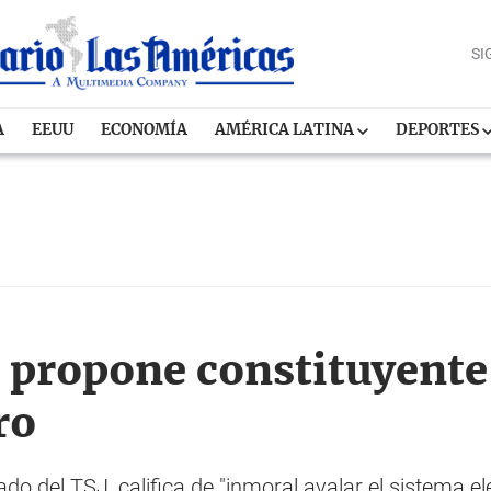
SI
A
EEUU
ECONOMÍA
AMÉRICA LATINA
DEPORTES
propone constituyente
ro
do del TSJ, califica de "inmoral avalar el sistema el