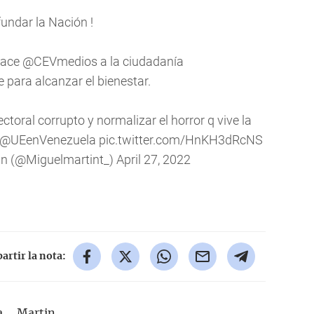
undar la Nación !
hace
@CEVmedios
a la ciudadanía
 para alcanzar el bienestar.
ectoral corrupto y normalizar el horror q vive la
@UEenVenezuela
pic.twitter.com/HnKH3dRcNS
in (@Miguelmartint_)
April 27, 2022
rtir la nota:
a
Martin