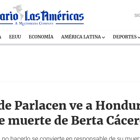
SI
A
EEUU
ECONOMÍA
AMÉRICA LATINA
DEPORTES
de Parlacen ve a Hondu
e muerte de Berta Cácer
al no hacerlo se convierte en responsable de su muerte