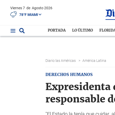
Viernes 7
de
Agosto 2026
78°F MIAMI
PORTADA
LO ÚLTIMO
FLORID
Diario las Américas
>
América Latina
DERECHOS HUMANOS
Expresidenta 
responsable d
"El Estado la tenía que cuidar, 