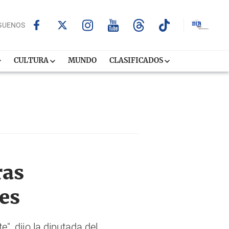
GUENOS
CULTURA
MUNDO
CLASIFICADOS
ras
es
", dijo la diputada del