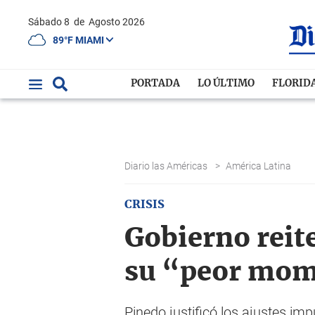
Sábado 8
de
Agosto 2026
89°F MIAMI
PORTADA
LO ÚLTIMO
FLORID
Diario las Américas
>
América Latina
CRISIS
Gobierno reit
su “peor mo
Pinedo justificó los ajustes im