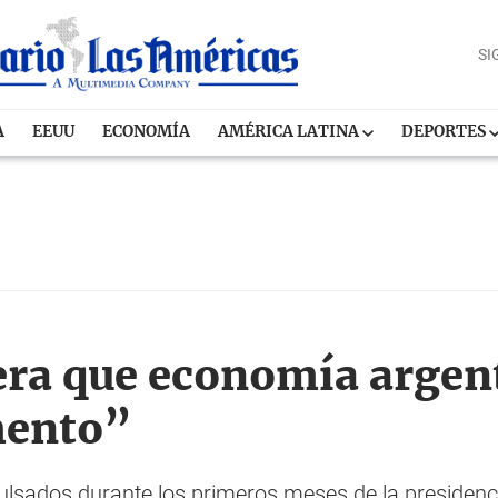
SI
A
EEUU
ECONOMÍA
AMÉRICA LATINA
DEPORTES
era que economía argen
mento”
pulsados durante los primeros meses de la presidenc