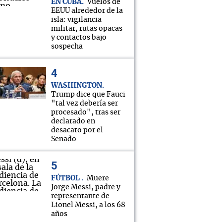
EN CUBA
Vuelos de
EEUU alrededor de la
isla: vigilancia
militar, rutas opacas
y contactos bajo
sospecha
WASHINGTON
Trump dice que Fauci
"tal vez debería ser
procesado", tras ser
declarado en
desacato por el
Senado
FÚTBOL
Muere
Jorge Messi, padre y
representante de
Lionel Messi, a los 68
años