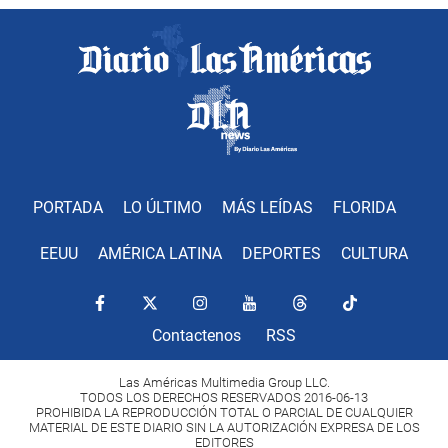
PORTADA
LO ÚLTIMO
MÁS LEÍDAS
FLORIDA
EEUU
AMÉRICA LATINA
DEPORTES
CULTURA
Contactenos
RSS
Las Américas Multimedia Group LLC.
TODOS LOS DERECHOS RESERVADOS 2016-06-13
PROHIBIDA LA REPRODUCCIÓN TOTAL O PARCIAL DE CUALQUIER
MATERIAL DE ESTE DIARIO SIN LA AUTORIZACIÓN EXPRESA DE LOS
EDITORES