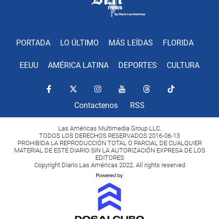
PORTADA
LO ÚLTIMO
MÁS LEÍDAS
FLORIDA
EEUU
AMÉRICA LATINA
DEPORTES
CULTURA
Contactenos
RSS
Las Américas Multimedia Group LLC.
TODOS LOS DERECHOS RESERVADOS 2016-06-13
PROHIBIDA LA REPRODUCCIÓN TOTAL O PARCIAL DE CUALQUIER
MATERIAL DE ESTE DIARIO SIN LA AUTORIZACIÓN EXPRESA DE LOS
EDITORES
Copyright Diario Las Américas 2022. All rights reserved