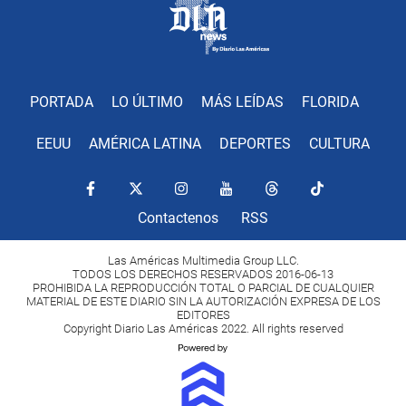
PORTADA
LO ÚLTIMO
MÁS LEÍDAS
FLORIDA
EEUU
AMÉRICA LATINA
DEPORTES
CULTURA
Contactenos
RSS
Las Américas Multimedia Group LLC.
TODOS LOS DERECHOS RESERVADOS 2016-06-13
PROHIBIDA LA REPRODUCCIÓN TOTAL O PARCIAL DE CUALQUIER
MATERIAL DE ESTE DIARIO SIN LA AUTORIZACIÓN EXPRESA DE LOS
EDITORES
Copyright Diario Las Américas 2022. All rights reserved