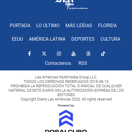
PORTADA
LO ÚLTIMO
MÁS LEÍDAS
FLORIDA
EEUU
AMÉRICA LATINA
DEPORTES
CULTURA
Contactenos
RSS
Las Américas Multimedia Group LLC.
TODOS LOS DERECHOS RESERVADOS 2016-06-13
PROHIBIDA LA REPRODUCCIÓN TOTAL O PARCIAL DE CUALQUIER
MATERIAL DE ESTE DIARIO SIN LA AUTORIZACIÓN EXPRESA DE LOS
EDITORES
Copyright Diario Las Américas 2022. All rights reserved