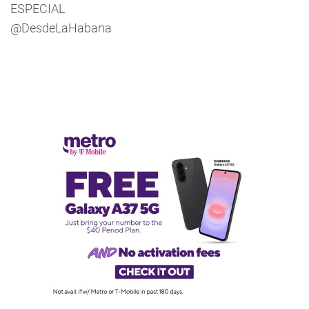
ESPECIAL
@DesdeLaHabana