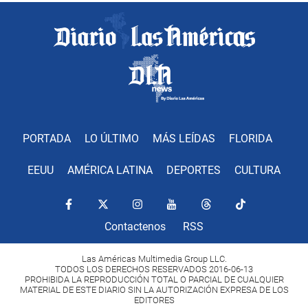
PORTADA
LO ÚLTIMO
MÁS LEÍDAS
FLORIDA
EEUU
AMÉRICA LATINA
DEPORTES
CULTURA
Contactenos
RSS
Las Américas Multimedia Group LLC.
TODOS LOS DERECHOS RESERVADOS 2016-06-13
PROHIBIDA LA REPRODUCCIÓN TOTAL O PARCIAL DE CUALQUIER
MATERIAL DE ESTE DIARIO SIN LA AUTORIZACIÓN EXPRESA DE LOS
EDITORES