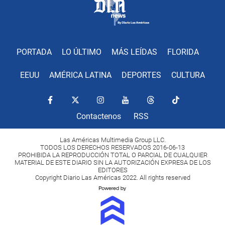
PORTADA
LO ÚLTIMO
MÁS LEÍDAS
FLORIDA
EEUU
AMÉRICA LATINA
DEPORTES
CULTURA
Contactenos
RSS
Las Américas Multimedia Group LLC.
TODOS LOS DERECHOS RESERVADOS 2016-06-13
PROHIBIDA LA REPRODUCCIÓN TOTAL O PARCIAL DE CUALQUIER
MATERIAL DE ESTE DIARIO SIN LA AUTORIZACIÓN EXPRESA DE LOS
EDITORES
Copyright Diario Las Américas 2022. All rights reserved