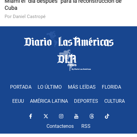
Miami el "día después" para la reconstrucción de
Cuba
Por Daniel Castropé
PORTADA
LO ÚLTIMO
MÁS LEÍDAS
FLORIDA
EEUU
AMÉRICA LATINA
DEPORTES
CULTURA
Contactenos
RSS