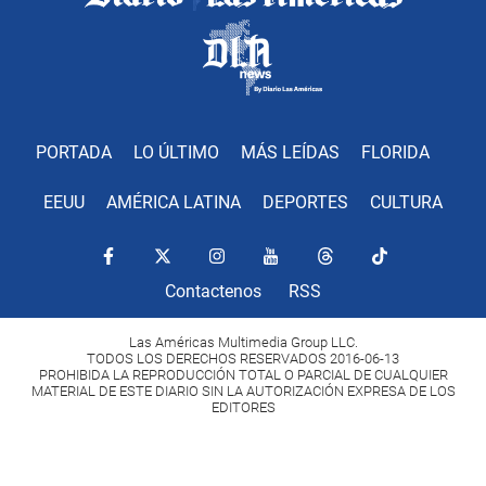
PORTADA
LO ÚLTIMO
MÁS LEÍDAS
FLORIDA
EEUU
AMÉRICA LATINA
DEPORTES
CULTURA
Contactenos
RSS
Las Américas Multimedia Group LLC.
TODOS LOS DERECHOS RESERVADOS 2016-06-13
PROHIBIDA LA REPRODUCCIÓN TOTAL O PARCIAL DE CUALQUIER
MATERIAL DE ESTE DIARIO SIN LA AUTORIZACIÓN EXPRESA DE LOS
EDITORES
Copyright Diario Las Américas 2022. All rights reserved