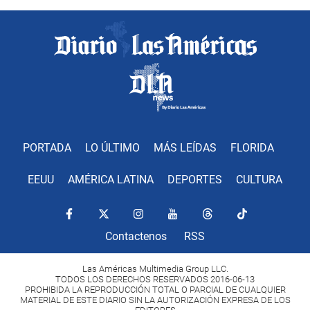
PORTADA
LO ÚLTIMO
MÁS LEÍDAS
FLORIDA
EEUU
AMÉRICA LATINA
DEPORTES
CULTURA
Contactenos
RSS
Las Américas Multimedia Group LLC.
TODOS LOS DERECHOS RESERVADOS 2016-06-13
PROHIBIDA LA REPRODUCCIÓN TOTAL O PARCIAL DE CUALQUIER
MATERIAL DE ESTE DIARIO SIN LA AUTORIZACIÓN EXPRESA DE LOS