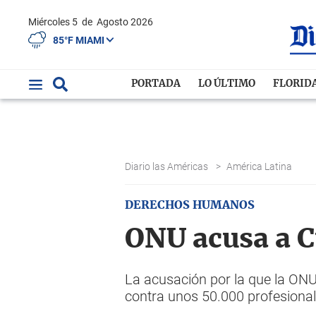
Miércoles 5
de
Agosto 2026
85°F MIAMI
PORTADA
LO ÚLTIMO
FLORID
Diario las Américas
>
América Latina
DERECHOS HUMANOS
ONU acusa a C
La acusación por la que la ONU
contra unos 50.000 profesiona