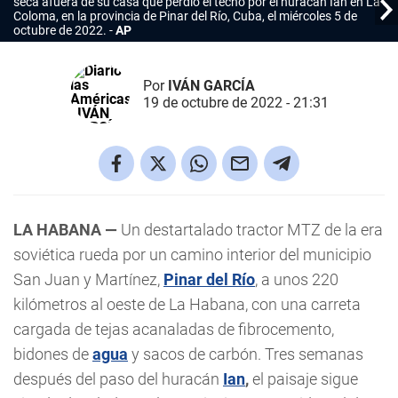
seca afuera de su casa que perdió el techo por el huracán Ian en La
Coloma, en la provincia de Pinar del Río, Cuba, el miércoles 5 de
octubre de 2022.
AP
Por
IVÁN GARCÍA
19 de octubre de 2022 - 21:31
LA HABANA —
Un destartalado tractor MTZ de la era
soviética rueda por un camino interior del municipio
San Juan y Martínez,
Pinar del Río
, a unos 220
kilómetros al oeste de La Habana, con una carreta
cargada de tejas acanaladas de fibrocemento,
bidones de
agua
y sacos de carbón. Tres semanas
después del paso del huracán
Ian
,
el paisaje sigue