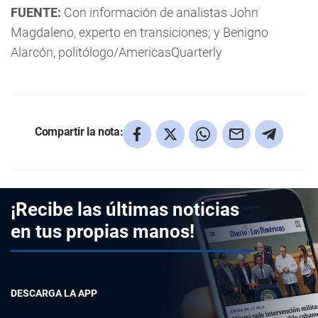
FUENTE:
Con información de analistas John
Magdaleno, experto en transiciones; y Benigno
Alarcón, politólogo/AmericasQuarterly
Compartir la nota:
¡Recibe las últimas noticias
en tus propias manos!
DESCARGA LA APP