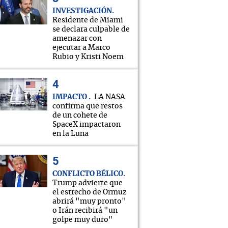
INVESTIGACIÓN
Residente de Miami
se declara culpable de
amenazar con
ejecutar a Marco
Rubio y Kristi Noem
IMPACTO
LA NASA
confirma que restos
de un cohete de
SpaceX impactaron
en la Luna
CONFLICTO BÉLICO
Trump advierte que
el estrecho de Ormuz
abrirá "muy pronto"
o Irán recibirá "un
golpe muy duro"