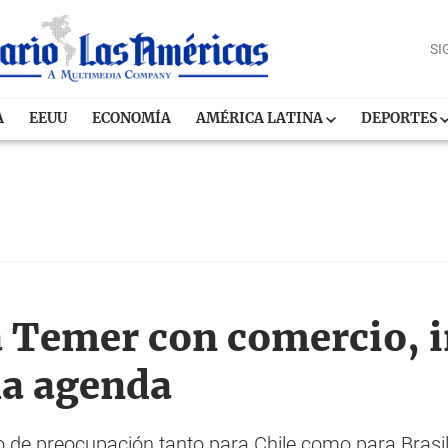
SI
A
EEUU
ECONOMÍA
AMÉRICA LATINA
DEPORTES
 a Temer con comercio, 
la agenda
o de preocupación tanto para Chile como para Brasil,