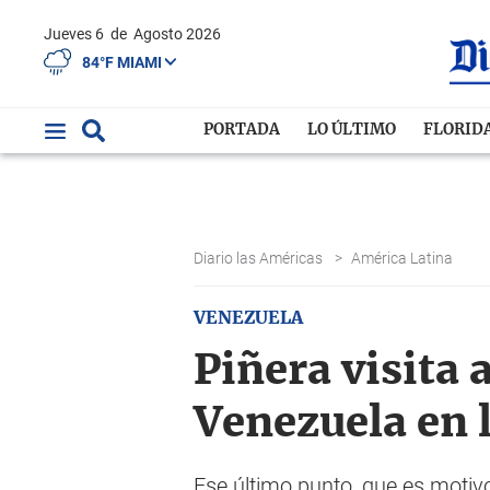
Jueves 6
de
Agosto 2026
84°F MIAMI
PORTADA
LO ÚLTIMO
FLORID
Diario las Américas
>
América Latina
VENEZUELA
Piñera visita
Venezuela en 
Ese último punto, que es motiv