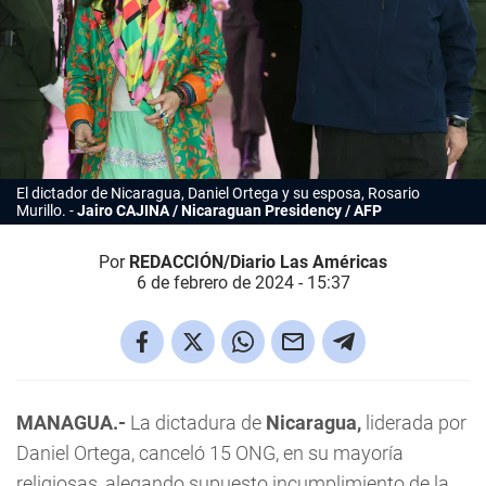
El dictador de Nicaragua, Daniel Ortega y su esposa, Rosario
Murillo.
Jairo CAJINA / Nicaraguan Presidency / AFP
Por
REDACCIÓN/Diario Las Américas
6 de febrero de 2024 - 15:37
MANAGUA.-
La dictadura de
Nicaragua,
liderada por
Daniel Ortega, canceló 15 ONG, en su mayoría
religiosas, alegando supuesto incumplimiento de la