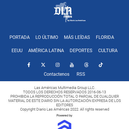
PORTADA
LO ÚLTIMO
MÁS LEÍDAS
FLORIDA
EEUU
AMÉRICA LATINA
DEPORTES
CULTURA
Contactenos
RSS
Las Américas Multimedia Group LLC.
TODOS LOS DERECHOS RESERVADOS 2016-06-13
PROHIBIDA LA REPRODUCCIÓN TOTAL O PARCIAL DE CUALQUIER
MATERIAL DE ESTE DIARIO SIN LA AUTORIZACIÓN EXPRESA DE LOS
EDITORES
Copyright Diario Las Américas 2022. All rights reserved