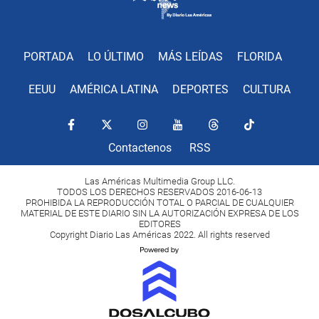
PORTADA
LO ÚLTIMO
MÁS LEÍDAS
FLORIDA
EEUU
AMÉRICA LATINA
DEPORTES
CULTURA
Contactenos
RSS
Las Américas Multimedia Group LLC.
TODOS LOS DERECHOS RESERVADOS 2016-06-13
PROHIBIDA LA REPRODUCCIÓN TOTAL O PARCIAL DE CUALQUIER
MATERIAL DE ESTE DIARIO SIN LA AUTORIZACIÓN EXPRESA DE LOS
EDITORES
Copyright Diario Las Américas 2022. All rights reserved