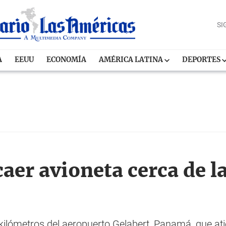
SI
A
EEUU
ECONOMÍA
AMÉRICA LATINA
DEPORTES
aer avioneta cerca de la
kilómetros del aeropuerto Gelabert, Panamá, que at