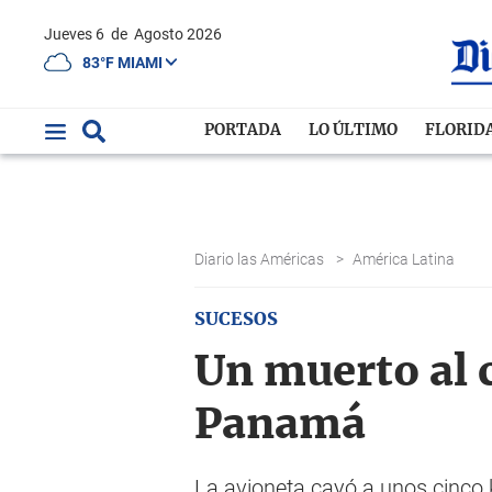
Jueves 6
de
Agosto 2026
83°F MIAMI
PORTADA
LO ÚLTIMO
FLORID
Diario las Américas
>
América Latina
SUCESOS
Un muerto al c
Panamá
La avioneta cayó a unos cinco 