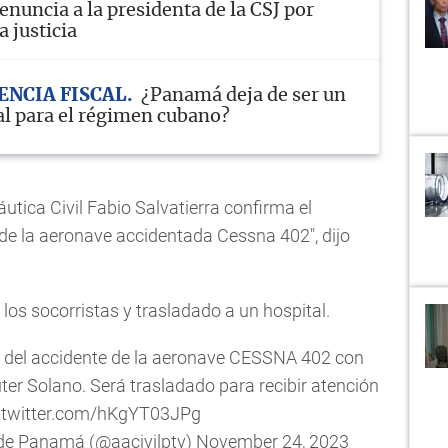
enuncia a la presidenta de la CSJ por
a justicia
NCIA FISCAL
¿Panamá deja de ser un
cal para el régimen cubano?
utica Civil Fabio Salvatierra confirma el
s de la aeronave accidentada Cessna 402", dijo
 los socorristas y trasladado a un hospital.
e del accidente de la aeronave CESSNA 402 con
er Solano. Será trasladado para recibir atención
.twitter.com/hKgYT03JPg
 de Panamá (@aacivilpty)
November 24, 2023