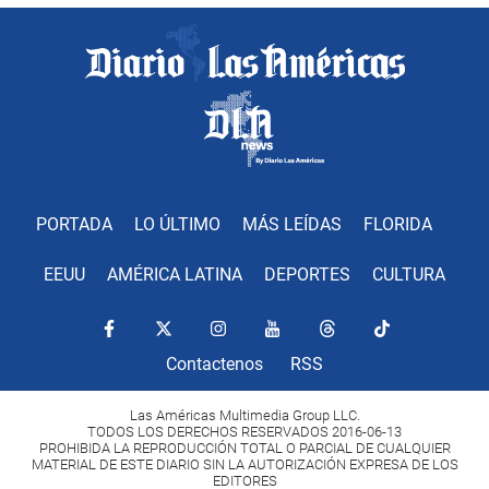
PORTADA
LO ÚLTIMO
MÁS LEÍDAS
FLORIDA
EEUU
AMÉRICA LATINA
DEPORTES
CULTURA
Contactenos
RSS
Las Américas Multimedia Group LLC.
TODOS LOS DERECHOS RESERVADOS 2016-06-13
PROHIBIDA LA REPRODUCCIÓN TOTAL O PARCIAL DE CUALQUIER
MATERIAL DE ESTE DIARIO SIN LA AUTORIZACIÓN EXPRESA DE LOS
EDITORES