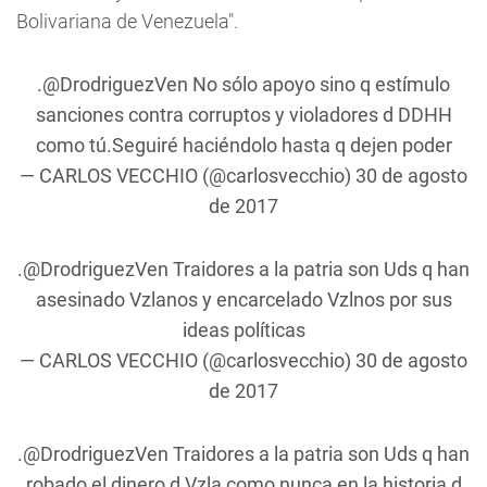
Bolivariana de Venezuela".
.
@DrodriguezVen
No sólo apoyo sino q estímulo
sanciones contra corruptos y violadores d DDHH
como tú.Seguiré haciéndolo hasta q dejen poder
— CARLOS VECCHIO (@carlosvecchio)
30 de agosto
de 2017
.
@DrodriguezVen
Traidores a la patria son Uds q han
asesinado Vzlanos y encarcelado Vzlnos por sus
ideas políticas
— CARLOS VECCHIO (@carlosvecchio)
30 de agosto
de 2017
.
@DrodriguezVen
Traidores a la patria son Uds q han
robado el dinero d Vzla como nunca en la historia d