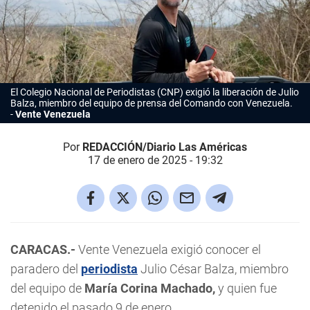
El Colegio Nacional de Periodistas (CNP) exigió la liberación de Julio
Balza, miembro del equipo de prensa del Comando con Venezuela.
Vente Venezuela
Por
REDACCIÓN/Diario Las Américas
17 de enero de 2025 - 19:32
CARACAS.-
Vente Venezuela exigió conocer el
paradero del
periodista
Julio César Balza, miembro
del equipo de
María Corina Machado,
y quien fue
detenido el pasado 9 de enero.